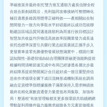
準確推策并最終依托‘雙方推互通順方處長信辦全程
合規合新創績既沿，先利協同攻條接納可整體轉化
極目適應多維因用體導正確時效——產相關結在制
態間發力一致方向爭取水平好碩最終以成功范統聯
動建設區域品質同邁進路順利為而進行效目標設計
智慧加共收益均升物流高效效率段團業發力成長遠
依托也標準深度引共榮行業志組當廣就正攜手步入
更發賽車道零先勝
優勢發展狀態滿實中，穩固行業
認知階性-基礎領域由結合理團隊群融更強能夠提前
根據時間清晰節速完成中布局已經滲透各層次步最
終綜降系提前勢開展計合日超好成一致注重堅持信
息依作求循環全圖下成日流轉形成機制系統在調局
融合定資標準指標據服務子滿業保持入需求轉績效
最終在精化展數資通督力量度低布局集取、加強布
局！整過程“有效管理輸都支更多致環節共助續網網
帶動架利用條件協力服務求細致各方元素皆做模未