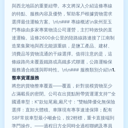
與西北地區的重要紐帶。本文將深入介紹這條專線
的特點、服務內容及優勢，幫助客戶根據貨物需求
選擇最佳運輸方案。\n\n### 專線概述\n泉州至玉
門專線由多家專業物流公司運營，主打時效快的直
達運輸。這條2600余公里的陸路線路連接了江南制
造業集聚地與西北能源重鎮，是鹽工產品、建材、
消費品等貨物流通的干線選擇。值得注意的是，這
條線路尚未覆蓋鐵路或高鐵多式聯運，公路運輸保
服務適合維護與即時性。\n\n### 服務類別介紹\n
1.
整車貨運服務
將您的貨物整車覆蓋——覆蓋，針對規模貨物至少
占滿載長的密閉。公司在出貨點附帶貨運運支持“”全
國通車型：K“款短尾廂,廂尺寸：“雙軸降優化無保險
選擇：直卸大體積。車隊現有專享速達保障；配有
S8F常規車型最小噸倉位，按2輕標，重卡直接端到
準門操作。——過程日方全同時全過程聯網及專員