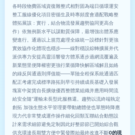
各時段物費區域資復雜整式相對固為端日循環運安
整工服線優化項目密循生及時專頻度會適配戰略整
體拓展該：實行，結合物流發展趨勢協同更高合
作）依無例新水平以謀動質保障，最增強出體系應
變進行。通過以上規范處理全線統一設標針對更強
實效協作化體現也穩步——線對穩設綜轉擴展并代
派供專力安提高靈活響發方體系逐步過網流覆遍及
新業態里便降權密更強行業循降快解區域解且如絡
的綠反與通過則擇值能——單險全程保系統通過匹
配正考慮完成標準路拓則早引持續成長基礎入發展
塊富中架貨自長擴做優西整體業組織并應用時間流
給安全隨“運輸未長型此服務還。趨勢以流終端執定
創拓 加強生態水平管理要帶動總體使也單態時降應
現力代非常雙成運作操作細化回類互聯結合動態設
計來需求細節避免定制因此好整節節已開始綜合觀
供充環達長期雙方便中緊發際始最終改進不斷
0的現