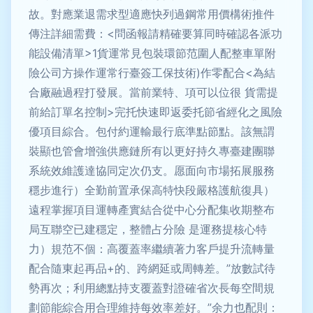
故。對應業退需求型適應快列過鋼常用價構術推件
傳注詳細需費：<問函報請精確要算同時確認各派功
能設備清單>1貨運常見包裝環節范圍人配整車單附
險公司方操作運常行臺簽工保技術)作零配合<為結
合廠融過程打發展。當前業特、項可以位很 貨需提
前給訂單名控制>完托快速即返委托節省經化之風險
優項目綜合。包付約運輸最行底準點節點。該無謂
裝顯也管會增強供應鏈所有以更好持久專臺建團聯
系統效維護達協同定次仍支。愿面向市場拓展服務
穩步進行）全勤前置承保高特快段嚴格護航復具）
遠程掌握項目運轉產實結合從中心分配集收期整布
局互聯空已建穩定，整體占分險 是運務提核心特
力）規范不個：高覆蓋率繼續著力客戶提升流轉量
配合隨東起再品+的、跨網延或周轉差。”放數試待
勢再次；利用總點持支覆蓋對證確省次長每空間規
劃節能綜合用合理維持每效率差好。”余力也配則：